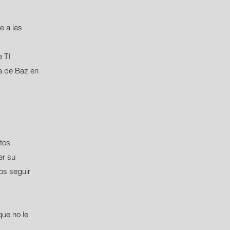
e a las
 TI
la de Baz en
tos
er su
mos seguir
que no le