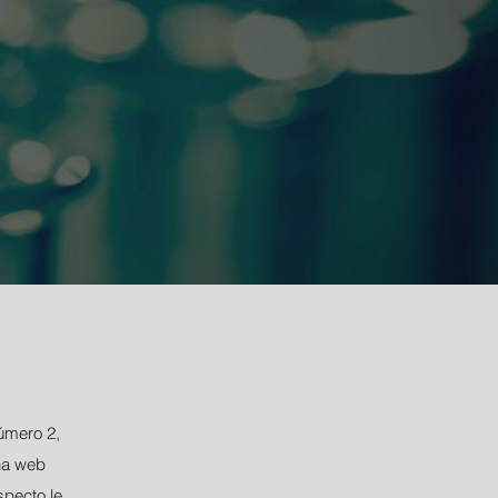
́mero 2,
ina web
specto le