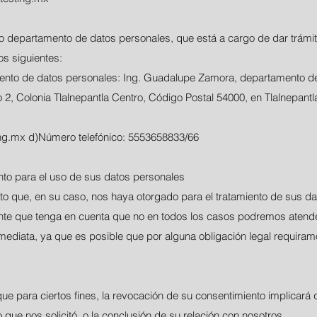
 departamento de datos personales, que está a cargo de dar trámit
s siguientes:
ento de datos personales: Ing. Guadalupe Zamora, departamento de
o 2, Colonia Tlalnepantla Centro, Código Postal 54000, en Tlalnepant
ng.mx
d)Número telefónico: 5553658833/66
to para el uso de sus datos personales
o que, en su caso, nos haya otorgado para el tratamiento de sus da
nte que tenga en cuenta que no en todos los casos podremos atend
inmediata, ya que es posible que por alguna obligación legal requira
e para ciertos fines, la revocación de su consentimiento implicará 
ue nos solicitó, o la conclusión de su relación con nosotros.