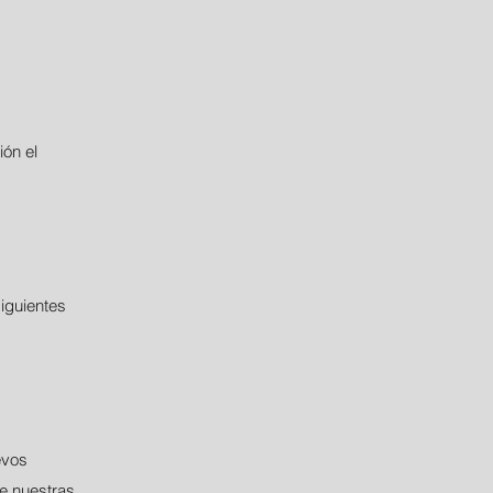
ón el
siguientes
evos
e nuestras