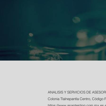
ANALISIS Y SERVICIOS DE ASESORIA 
Colonia Tlalnepantla Centro, Código 
https://www.asaptesting.com.mx
es e