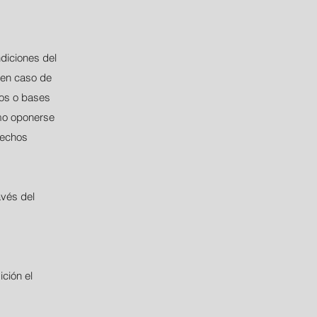
diciones del
 en caso de
ros o bases
omo oponerse
rechos
vés del
ión el